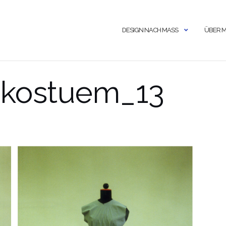
DESIGN NACH MASS
ÜBER M
l_kostuem_13